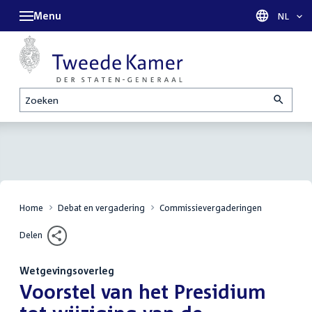
Menu
Taal sel
NL
Zoeken
Home
Debat en vergadering
Commissievergaderingen
Delen
Wetgevingsoverleg
:
Voorstel van het Presidium