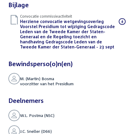
Bijlage
Convocatie commissieactiviteit
Download
Herziene convocatie wetgevingsoverleg
bestand:
Voorstel Presidium tot wijziging Gedragscode
Leden van de Tweede Kamer der Staten-
Generaal en de Regeling toezicht en
handhaving Gedragscode Leden van de
Tweede Kamer der Staten-Generaal - 23 sept
(PDF)
Bewindsperso(o)n(en)
M. (Martin) Bosma
voorzitter van het Presidium
Deelnemers
W.L. Postma (NSC)
J.C. Sneller (D66)