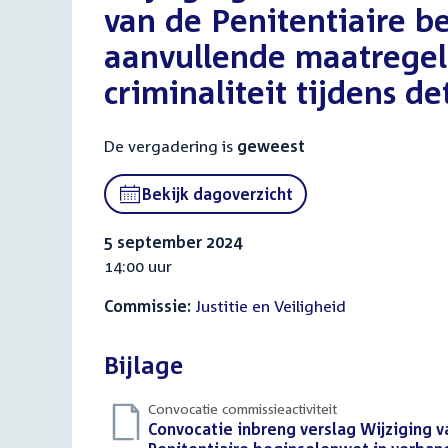
van de Penitentiaire b
aanvullende maatregel
criminaliteit tijdens d
De vergadering is
geweest
Bekijk dagoverzicht
5 september 2024
14:00 uur
Commissie:
Justitie en Veiligheid
Bijlage
Convocatie commissieactiviteit
Download
Convocatie inbreng verslag Wijziging v