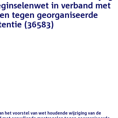
eginselenwet in verband met
en tegen georganiseerde
etentie (36583)
an het voorstel van wet houdende wijziging van de