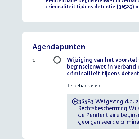
bestand:
Penitentiaire beginselenwet in verba
criminaliteit tijdens detentie (36583)
Agendapunten
Wijziging van het voorstel
1
beginselenwet in verband 
criminaliteit tijdens deten
Te behandelen:
36583 Wetgeving d.d. 26
-
Rechtsbescherming Wijz
de Penitentiaire begin
georganiseerde criminal