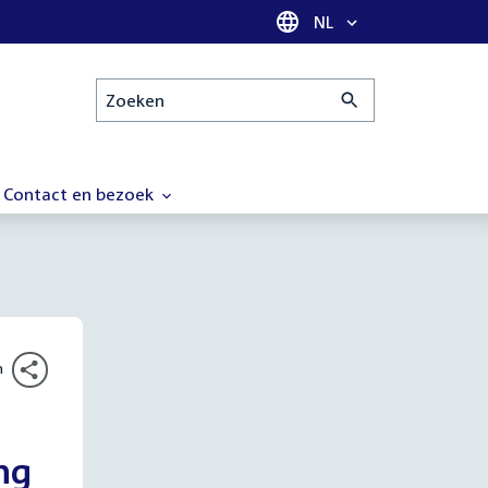
Taal selectie
NL
Zoeken
Contact en bezoek
n
ng