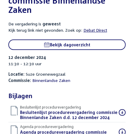
commissie Binnenlandse
Zaken
De vergadering is
geweest
Kijk terug link niet gevonden. Zoek op:
Debat Direct
Bekijk dagoverzicht
12 december 2024
11:30 - 12:30 uur
Locatie:
Suze Groenewegzaal
Commissie:
Binnenlandse Zaken
Bijlagen
Besluitenlijst procedurevergadering
Download
Besluitenlijst procedurevergadering commissie
bestand:
Binnenlandse Zaken d.d. 12 december 2024
(PDF)
Agenda procedurevergadering
Download
Agenda procedurevergadering commissie