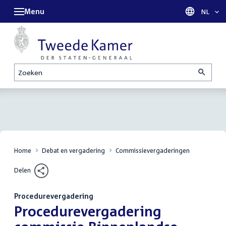
Menu
Taal sel
NL
Zoeken
Home
Debat en vergadering
Commissievergaderingen
Delen
Procedurevergadering
:
Procedurevergadering