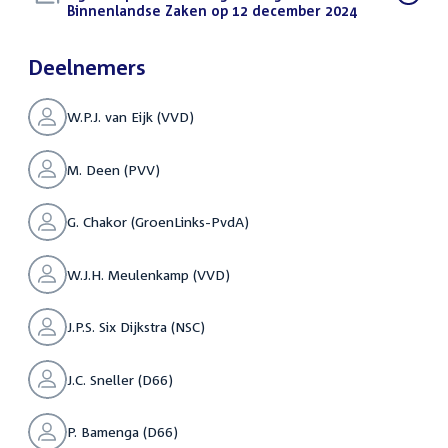
bestand:
Binnenlandse Zaken op 12 december 2024
(PDF)
Deelnemers
W.P.J. van Eijk (VVD)
M. Deen (PVV)
G. Chakor (GroenLinks-PvdA)
W.J.H. Meulenkamp (VVD)
J.P.S. Six Dijkstra (NSC)
J.C. Sneller (D66)
P. Bamenga (D66)