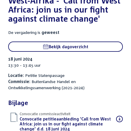
West-Afrika - 'Call from West
Africa: join us in our fight
against climate change'
De vergadering is
geweest
Bekijk dagoverzicht
18 juni 2024
13:30 - 13:45 uur
Locatie:
Petitie Statenpassage
Commissie:
Buitenlandse Handel en
Ontwikkelingssamenwerking (2021-2024)
Bijlage
Convocatie commissieactiviteit
Download
Convocatie petitieaanbieding 'Call from West
bestand:
Africa: join us in our fight against climate
change' d.d. 18 juni 2024
(PDF)