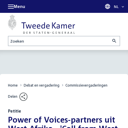
Menu
Taal sel
NL
Zoeken
Home
Debat en vergadering
Commissievergaderingen
Delen
Petitie
:
Power of Voices-partners uit