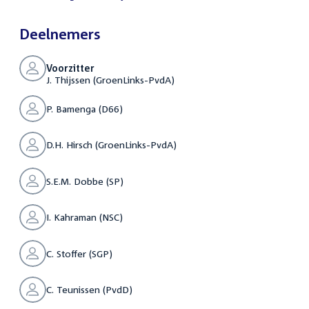
Deelnemers
Voorzitter
J. Thijssen (GroenLinks-PvdA)
P. Bamenga (D66)
D.H. Hirsch (GroenLinks-PvdA)
S.E.M. Dobbe (SP)
I. Kahraman (NSC)
C. Stoffer (SGP)
C. Teunissen (PvdD)