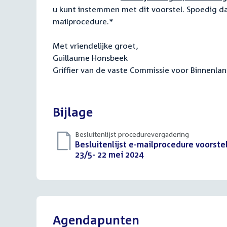
u kunt instemmen met dit voorstel. Spoedig d
mailprocedure.*
Met vriendelijke groet,
Guillaume Honsbeek
Griffier van de vaste Commissie voor Binnenla
Bijlage
Besluitenlijst procedurevergadering
Download
Besluitenlijst e-mailprocedure voorst
bestand:
23/5- 22 mei 2024
(PDF)
Agendapunten