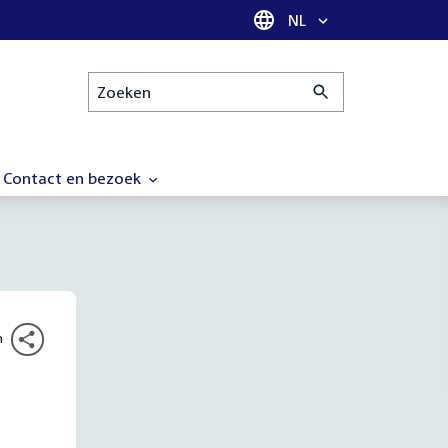
Taal selectie
NL
Zoeken
Contact en bezoek
n