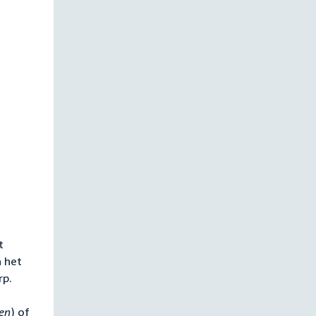
t
n het
rp.
en
) of