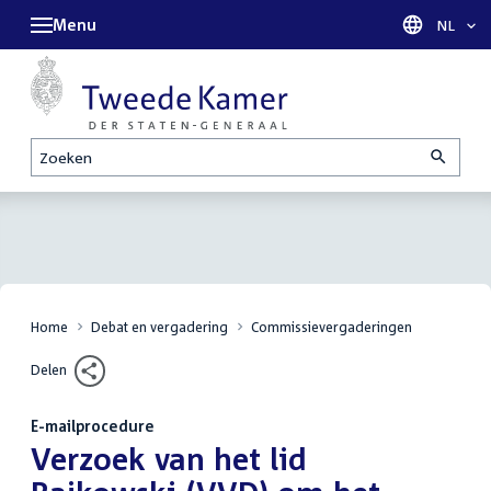
Menu
Taal sel
NL
Zoeken
Home
Debat en vergadering
Commissievergaderingen
Delen
E-mailprocedure
:
Verzoek van het lid