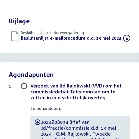
Bijlage
Besluitenlijst procedurevergadering
Download
Besluitenlijst e-mailprocedure d.d. 13 mei 2024
(PDF)
bestand:
Agendapunten
Verzoek van lid Rajokwski (VVD) om het
1
commissiedebat Telecomraad om te
zetten in een schriftelijk overleg.
Te behandelen:
2024Z08034 Brief van
-
lid/fractie/commissie d.d. 13 mei
2024 - Q.M. Rajkowski, Tweede