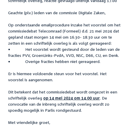
schriftelijk overleg, reactie gevraagd uiterlijk vandaag 17.00
Geachte (plv.) leden van de commissie Digitale Zaken,
Op onderstaande emailprocedure inzake het voorstel om het
commissiedebat Telecomraad (Formeel) d.d. 21 mei 2024 dat
gepland staat morgen 14 mei om 16.30- 18.30 uur om te
zetten in een schriftelijk overleg is als volgt gereageerd:
• Het voorstel wordt gesteund door de leden van de
fracties PVV, GroenLinks-PvdA, VVD, NSC, D66, CU, en Denk.
• Overige fracties hebben niet gereageerd.
Er is hiermee voldoende steun voor het voorstel. Het
voorstel is aangenomen.
Dit betekent dat het commissiedebat wordt omgezet in een
schriftelijk overleg
op 14 mei 2024 om 14.00 uur
. De
convocatie van de inbreng schriftelijk overleg wordt zo
spoedig mogelijk in Parlis rondgestuurd.
Met vriendelijke groet,