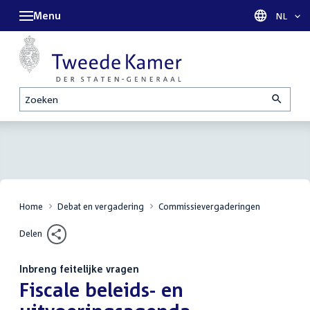
Menu
Taal sel
NL
Zoeken
Home
Debat en vergadering
Commissievergaderingen
Delen
Inbreng feitelijke vragen
:
Fiscale beleids- en