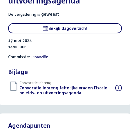
uitvoeringsagenda
De vergadering is
geweest
Bekijk dagoverzicht
17 mei 2024
14:00 uur
Commissie:
Financiën
Bijlage
Convocatie inbreng
Download
Convocatie inbreng feitelijke vragen Fiscale
bestand:
beleids- en uitvoeringsagenda
(PDF)
Agendapunten