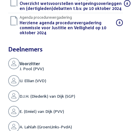
Download
Overzicht wetsvoorstellen wetgevingsoverleggen
bestand:
en (dertigleden)debatten t.b.v. pv 10 oktober 2024
(DOC
Agenda procedurevergadering
Download
Herziene agenda procedurevergadering
bestand:
commissie voor Justitie en Veiligheid op 10
oktober 2024
(PDF)
Deelnemers
Voorzitter
J. Pool (PVV)
U. Ellian (VVD)
D.J.H. (Diederik) van Dijk (SGP)
E. (Emiel) van Dijk (PVV)
A. Lahlah (GroenLinks-PvdA)