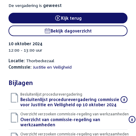
De vergadering is
geweest
Kijk terug
External link:
Bekijk dagoverzicht
10 oktober 2024
12:00 - 13:00 uur
Locatie:
Thorbeckezaal
Commissie:
Justitie en Veiligheid
Bijlagen
Besluitenlijst procedurevergadering
Download
Besluitenlijst procedurevergadering commissie
bestand:
voor Justitie en Veiligheid op 10 oktober 2024
(PDF)
Overzicht verzoeken commissie-regeling van werkzaamheden
Download
Overzicht van commissie-regeling van
bestand:
werkzaamheden
(DOCX)
Overzicht verzoeken commissie-regeling van werkzaamheden