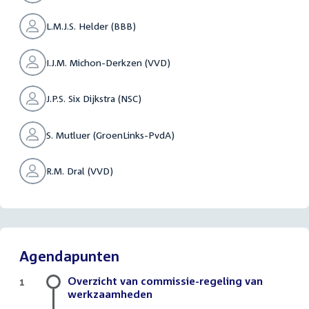
L.M.J.S. Helder (BBB)
I.J.M. Michon-Derkzen (VVD)
J.P.S. Six Dijkstra (NSC)
S. Mutluer (GroenLinks-PvdA)
R.M. Dral (VVD)
Agendapunten
Overzicht van commissie-regeling van
1
werkzaamheden