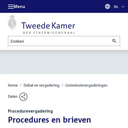
Menu
Taal sel
NL
Zoeken
Home
Debat en vergadering
Commissievergaderingen
Delen
Procedurevergadering
:
Procedures en brieven