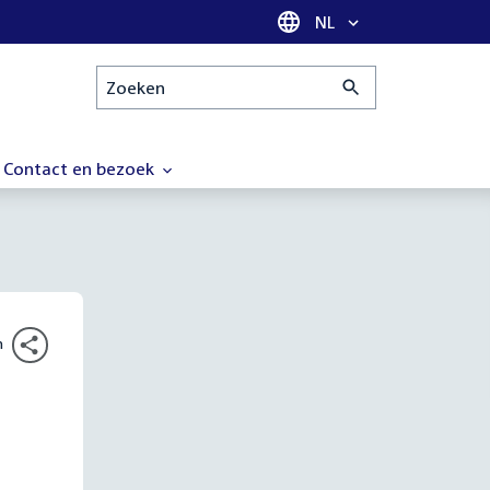
Taal selectie
NL
Zoeken
Contact en bezoek
n