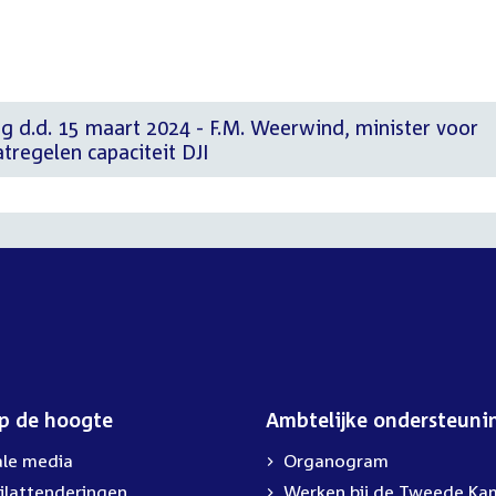
g d.d. 15 maart 2024 - F.M. Weerwind, minister voor
regelen capaciteit DJI
op de hoogte
Ambtelijke ondersteuni
ale media
Organogram
ilattenderingen
External
Werken bij de Tweede Ka