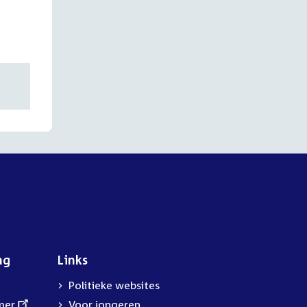
ng
Links
Politieke websites
mer
Voor jongeren