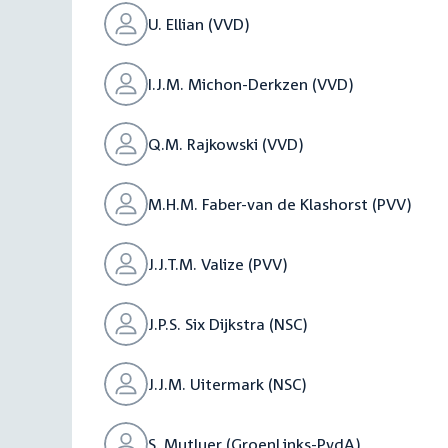
U. Ellian (VVD)
I.J.M. Michon-Derkzen (VVD)
Q.M. Rajkowski (VVD)
M.H.M. Faber-van de Klashorst (PVV)
J.J.T.M. Valize (PVV)
J.P.S. Six Dijkstra (NSC)
J.J.M. Uitermark (NSC)
S. Mutluer (GroenLinks-PvdA)