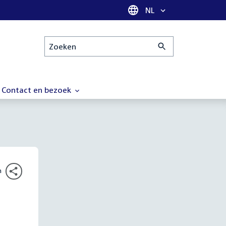
Taal selectie
NL
Zoeken
Contact en bezoek
n