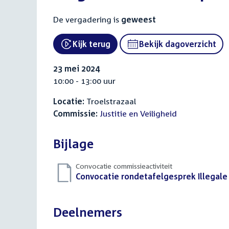
De vergadering is
geweest
Kijk terug
Bekijk dagoverzicht
External link:
23 mei 2024
10:00 - 13:00 uur
Locatie:
Troelstrazaal
Commissie:
Justitie en Veiligheid
Bijlage
Convocatie commissieactiviteit
Download
Convocatie rondetafelgesprek Illegale
bestand:
Deelnemers