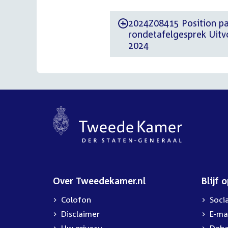
2024Z08415 Position paper d.d. 16 m
-
rondetafelgesprek Uitv
2024
Over Tweedekamer.nl
Blijf 
Colofon
Soci
Disclaimer
E-ma