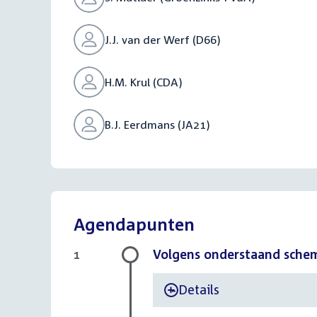
J.J. van der Werf (D66)
H.M. Krul (CDA)
B.J. Eerdmans (JA21)
Agendapunten
Volgens onderstaand sche
1
Details
-