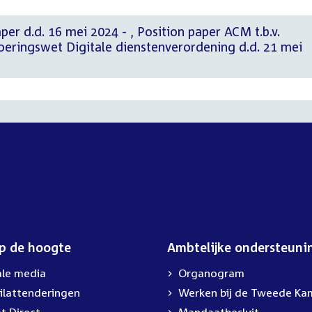
ei 2024 - , Position paper ACM t.b.v.
oeringswet Digitale dienstenverordening d.d. 21 mei
op de hoogte
Ambtelijke ondersteuni
ale media
Organogram
ilattenderingen
External
Werken bij de Tweede Ka
link: