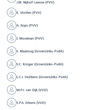
J.M. Nijhof-Leeuw (PVV)
E. Vlottes (PVV)
A. Kops (PVV)
J. Mooiman (PVV)
S. Maatoug (GroenLinks-PvdA)
S.C. Kröger (GroenLinks-PvdA)
L.C.J. Stultiens (GroenLinks-PvdA)
W.P.J. van Eijk (VVD)
S.P.A. Erkens (VVD)