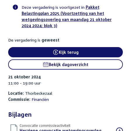
Deze vergadering is voortgezet in
Pakket
Belastingplan 2025 (Voortzetting van het
Voortgangsstatus
wetgevingsoverleg van maandag 21 oktober
commissie
2024 2024: blok 3)
activiteit
De vergadering is
geweest
Kijk terug
Bekijk dagoverzicht
21 oktober 2024
11:00 - 19:00 uur
Locatie:
Thorbeckezaal
Commissie:
Financiën
Bijlagen
Convocatie commissieactiviteit
Download
Herziene convocatie wetgevingsoverleg