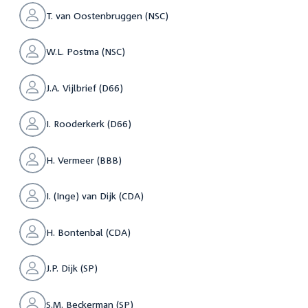
T. van Oostenbruggen (NSC)
W.L. Postma (NSC)
J.A. Vijlbrief (D66)
I. Rooderkerk (D66)
H. Vermeer (BBB)
I. (Inge) van Dijk (CDA)
H. Bontenbal (CDA)
J.P. Dijk (SP)
S.M. Beckerman (SP)