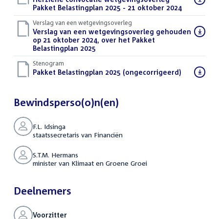
bestand:
Pakket Belastingplan 2025 - 21 oktober 2024
(PDF)
Verslag van een wetgevingsoverleg
Download
Verslag van een wetgevingsoverleg gehouden
bestand:
op 21 oktober 2024, over het Pakket
Belastingplan 2025
(PDF)
Stenogram
Download
Pakket Belastingplan 2025 (ongecorrigeerd)
(DOCX)
bestand:
Bewindsperso(o)n(en)
F.L. Idsinga
staatssecretaris van Financiën
S.T.M. Hermans
minister van Klimaat en Groene Groei
Deelnemers
Voorzitter