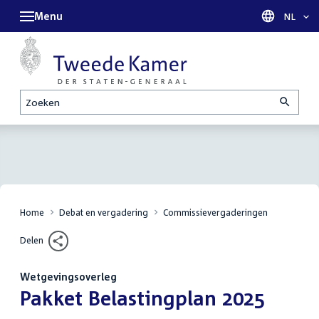
Menu
Taal sel
NL
Zoeken
Home
Debat en vergadering
Commissievergaderingen
Delen
Wetgevingsoverleg
:
Pakket Belastingplan 2025