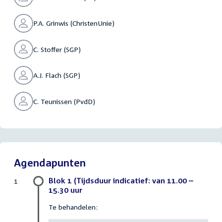
P.A. Grinwis (ChristenUnie)
C. Stoffer (SGP)
A.J. Flach (SGP)
C. Teunissen (PvdD)
Agendapunten
Blok 1 (Tijdsduur indicatief: van 11.00 –
1
15.30 uur
Te behandelen: