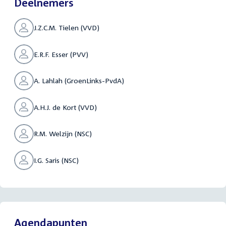
Deelnemers
J.Z.C.M. Tielen (VVD)
E.R.F. Esser (PVV)
A. Lahlah (GroenLinks-PvdA)
A.H.J. de Kort (VVD)
R.M. Welzijn (NSC)
I.G. Saris (NSC)
Agendapunten