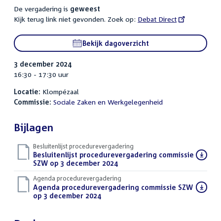
De vergadering is
geweest
Kijk terug link niet gevonden. Zoek op:
External
Debat Direct
link:
Bekijk dagoverzicht
3 december 2024
16:30 - 17:30 uur
Locatie:
Klompézaal
Commissie:
Sociale Zaken en Werkgelegenheid
Bijlagen
Besluitenlijst procedurevergadering
Download
Besluitenlijst procedurevergadering commissie
bestand:
SZW op 3 december 2024
(PDF)
Agenda procedurevergadering
Download
Agenda procedurevergadering commissie SZW
bestand:
op 3 december 2024
(PDF)