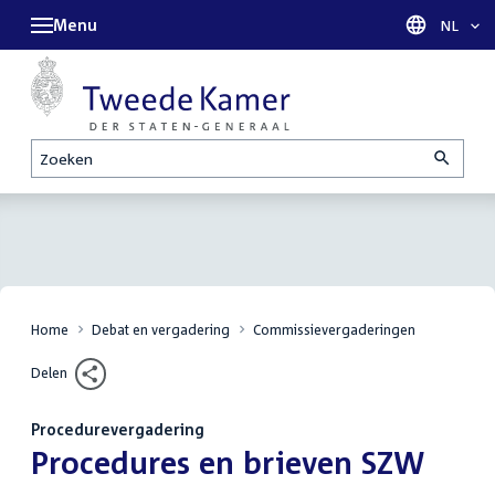
Menu
Taal sel
NL
Zoeken
Home
Debat en vergadering
Commissievergaderingen
Delen
Procedurevergadering
:
Procedures en brieven SZW