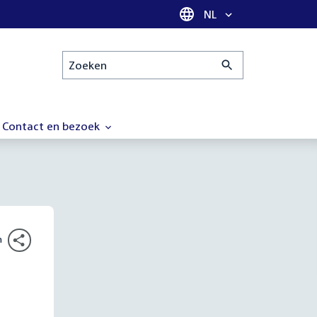
Taal selectie
NL
Zoeken
Contact en bezoek
n