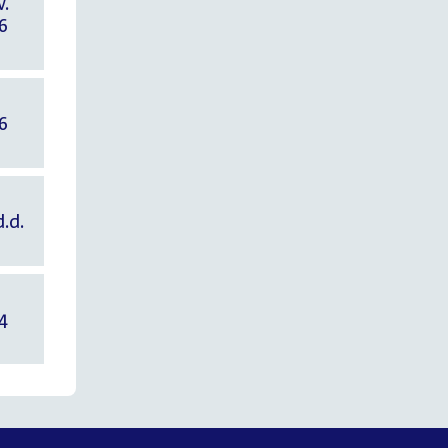
6
6
.d.
4