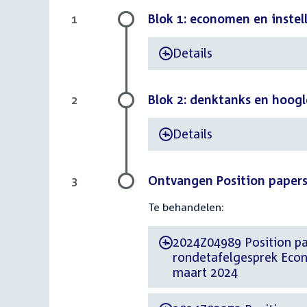
Blok 1: economen en instell
1
Details
-
Blok 2: denktanks en hoogle
2
Details
-
Ontvangen Position paper
3
Te behandelen:
2024Z04989 Position paper d.d. 25 m
-
rondetafelgesprek Econ
maart 2024