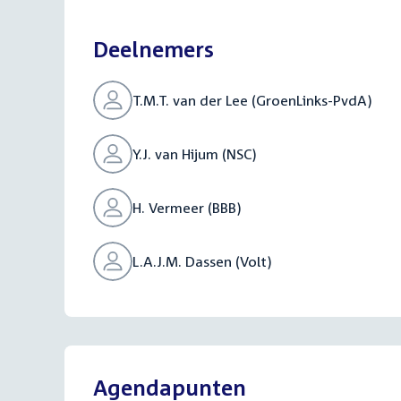
bestand:
Deelnemers
T.M.T. van der Lee (GroenLinks-PvdA)
Y.J. van Hijum (NSC)
H. Vermeer (BBB)
L.A.J.M. Dassen (Volt)
Agendapunten