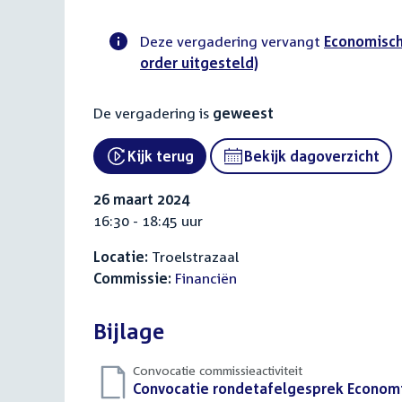
Deze vergadering vervangt
Economisch
order uitgesteld)
Voortgangsstatus
commissie
De vergadering is
geweest
activiteit
Kijk terug
Bekijk dagoverzicht
26 maart 2024
16:30 - 18:45 uur
Locatie:
Troelstrazaal
Commissie:
Financiën
Bijlage
Convocatie commissieactiviteit
Download
Convocatie rondetafelgesprek Economi