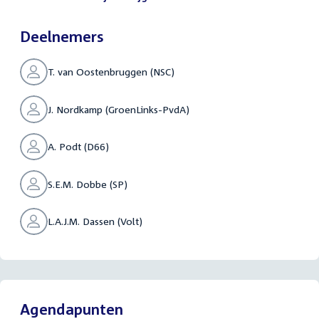
Deelnemers
T. van Oostenbruggen (NSC)
J. Nordkamp (GroenLinks-PvdA)
A. Podt (D66)
S.E.M. Dobbe (SP)
L.A.J.M. Dassen (Volt)
Agendapunten