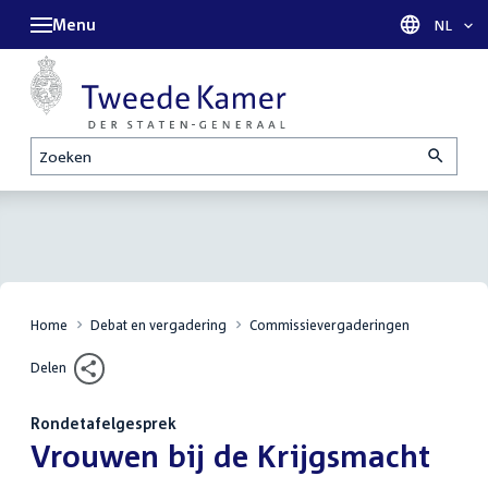
Menu
Taal sel
NL
Zoeken
Home
Debat en vergadering
Commissievergaderingen
Delen
Rondetafelgesprek
:
Vrouwen bij de Krijgsmacht