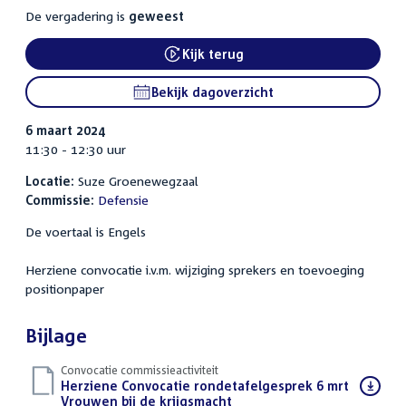
De vergadering is
geweest
Kijk terug
External link:
Bekijk dagoverzicht
6 maart 2024
11:30 - 12:30 uur
Locatie:
Suze Groenewegzaal
Commissie:
Defensie
De voertaal is Engels
Herziene convocatie i.v.m. wijziging sprekers en toevoeging
positionpaper
Bijlage
Convocatie commissieactiviteit
Download
Herziene Convocatie rondetafelgesprek 6 mrt
bestand:
Vrouwen bij de krijgsmacht
(PDF)