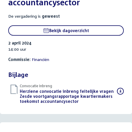
accountancysector
De vergadering is
geweest
Bekijk dagoverzicht
2 april 2024
14:00 uur
Commissie:
Financiën
Bijlage
Convocatie inbreng
Download
Herziene convocatie inbreng feitelijke vragen
bestand:
Zesde voortgangsrapportage kwartiermakers
toekomst accountancysector
(PDF)