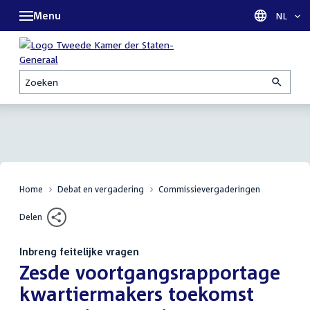
Menu
Taal sel
NL
Zoeken
Home
Debat en vergadering
Commissievergaderingen
Delen
Inbreng feitelijke vragen
:
Zesde voortgangsrapportage
kwartiermakers toekomst