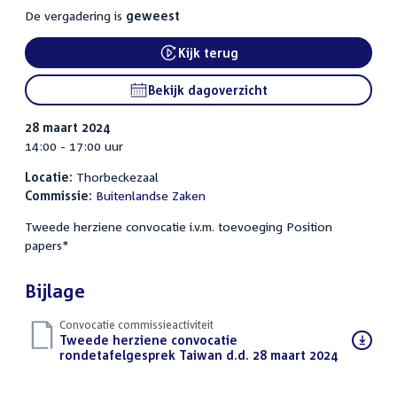
De vergadering is
geweest
Kijk terug
External link:
Bekijk dagoverzicht
28 maart 2024
14:00 - 17:00 uur
Locatie:
Thorbeckezaal
Commissie:
Buitenlandse Zaken
Tweede herziene convocatie i.v.m. toevoeging Position
papers*
Bijlage
Convocatie commissieactiviteit
Download
Tweede herziene convocatie
bestand:
rondetafelgesprek Taiwan d.d. 28 maart 2024
(PDF)