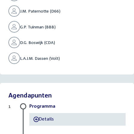
J.M. Paternotte (D66)
G.P. Tuinman (BBB)
D.G. Boswijk (CDA)
L.A.J.M. Dassen (Volt)
Agendapunten
Programma
1
Details
-