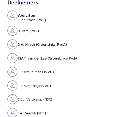
Deelnemers
Voorzitter
R. de Roon (PVV)
D. Ram (PVV)
D.H. Hirsch (GroenLinks-PvdA)
T.M.T. van der Lee (GroenLinks-PvdA)
R.P. Brekelmans (VVD)
R.J. Kamminga (VVD)
C.C.J. Veldkamp (NSC)
F.A. Zeedijk (NSC)