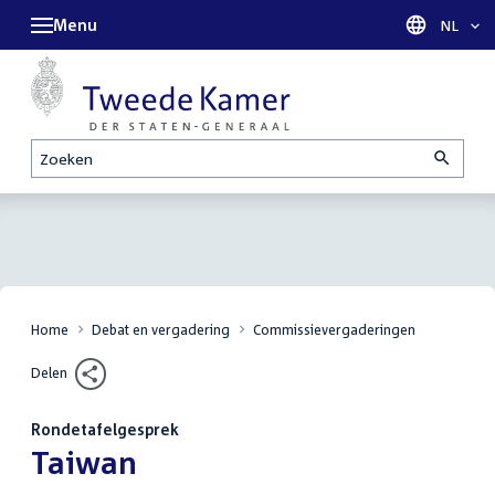
Menu
Taal sel
NL
Zoeken
Home
Debat en vergadering
Commissievergaderingen
Delen
Rondetafelgesprek
:
Taiwan