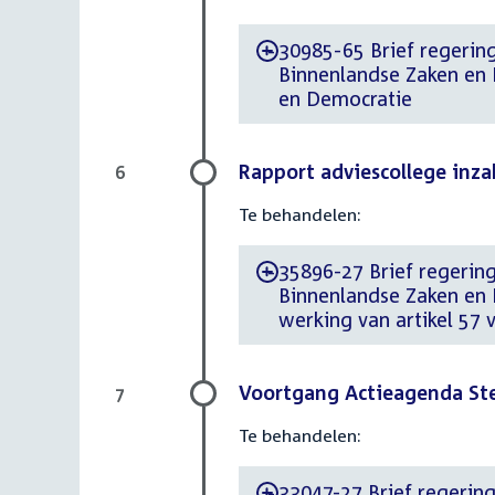
30985-65 Brief regering
-
Binnenlandse Zaken en K
en Democratie
Rapport adviescollege inza
6
Te behandelen:
35896-27 Brief regering
-
Binnenlandse Zaken en K
werking van artikel 57
Voortgang Actieagenda Ste
7
Te behandelen:
33047-27 Brief regering
-