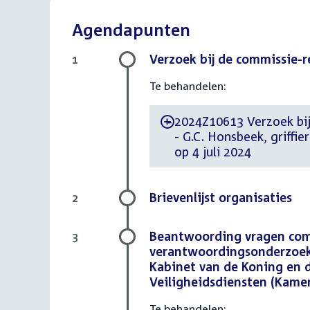
Agendapunten
Verzoek bij de commissie-
1
Te behandelen:
2024Z10613 Verzoek bij
-
- G.C. Honsbeek, griff
op 4 juli 2024
Brievenlijst organisaties
2
Beantwoording vragen comm
3
verantwoordingsonderzoek 
Kabinet van de Koning en d
Veiligheidsdiensten (Kamer
Te behandelen: