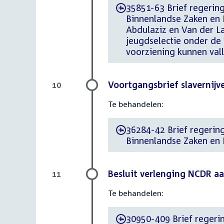
35851-63 Brief regering 
-
Binnenlandse Zaken en K
Abdulaziz en Van der L
jeugdselectie onder de
voorziening kunnen val
Voortgangsbrief slavernijv
10
Te behandelen:
36284-42 Brief regering 
-
Binnenlandse Zaken en K
Besluit verlenging NCDR a
11
Te behandelen:
30950-409 Brief regerin
-