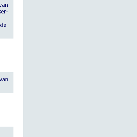
 van
ker-
nde
 van