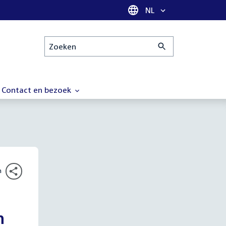
Taal selectie
NL
Zoeken
Contact en bezoek
n
n