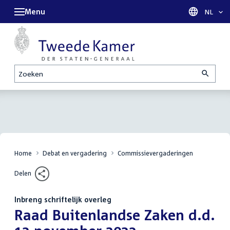
Menu
Taal sel
NL
Zoeken
Home
Debat en vergadering
Commissievergaderingen
Delen
Inbreng schriftelijk overleg
:
Raad Buitenlandse Zaken d.d.