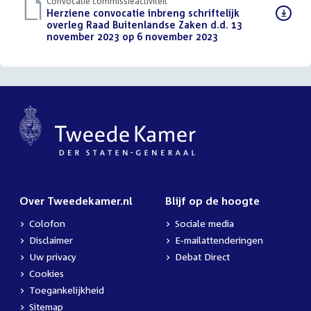
Convocatie commissieactiviteit
Download
Herziene convocatie inbreng schriftelijk
bestand:
overleg Raad Buitenlandse Zaken d.d. 13
november 2023 op 6 november 2023
(PDF)
Over Tweedekamer.nl
Blijf op de hoogte
Colofon
Sociale media
Disclaimer
E-mailattenderingen
Uw privacy
Debat Direct
Cookies
Toegankelijkheid
Sitemap