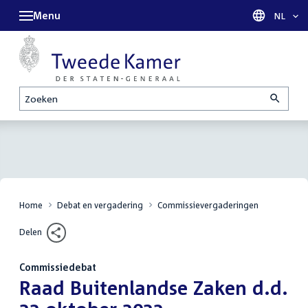
Menu
Taal sel
NL
Zoeken
Home
Debat en vergadering
Commissievergaderingen
Delen
Commissiedebat
:
Raad Buitenlandse Zaken d.d.