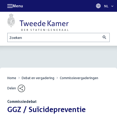
Menu
Taal sel
NL
Zoeken
Home
Debat en vergadering
Commissievergaderingen
Delen
Commissiedebat
:
GGZ / Suïcidepreventie