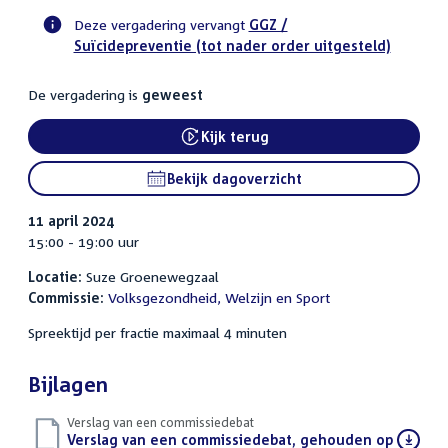
Deze vergadering vervangt
GGZ /
Suïcidepreventie (tot nader order uitgesteld)
Voortgangsstatus
commissie
De vergadering is
geweest
activiteit
Kijk terug
External link:
Bekijk dagoverzicht
11 april 2024
15:00 - 19:00 uur
Locatie:
Suze Groenewegzaal
Commissie:
Volksgezondheid, Welzijn en Sport
Spreektijd per fractie maximaal 4 minuten
Bijlagen
Verslag van een commissiedebat
Download
Verslag van een commissiedebat, gehouden op