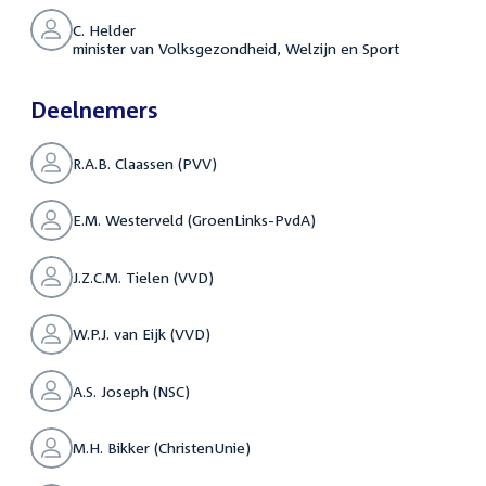
C. Helder
minister van Volksgezondheid, Welzijn en Sport
Deelnemers
R.A.B. Claassen (PVV)
E.M. Westerveld (GroenLinks-PvdA)
J.Z.C.M. Tielen (VVD)
W.P.J. van Eijk (VVD)
A.S. Joseph (NSC)
M.H. Bikker (ChristenUnie)