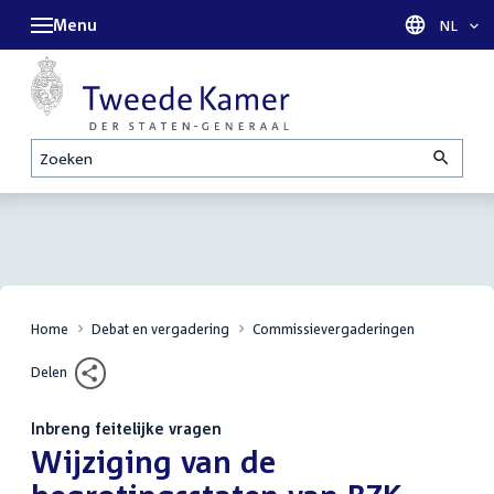
Menu
Taal sel
NL
Zoeken
Home
Debat en vergadering
Commissievergaderingen
Delen
Inbreng feitelijke vragen
:
Wijziging van de