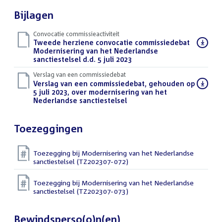
Bijlagen
Convocatie commissieactiviteit
Download
Tweede herziene convocatie commissiedebat
bestand:
Modernisering van het Nederlandse
sanctiestelsel d.d. 5 juli 2023
(PDF)
Verslag van een commissiedebat
Download
Verslag van een commissiedebat, gehouden op
bestand:
5 juli 2023, over modernisering van het
Nederlandse sanctiestelsel
(PDF)
Toezeggingen
Toezegging bij Modernisering van het Nederlandse
sanctiestelsel (TZ202307-072)
Toezegging bij Modernisering van het Nederlandse
sanctiestelsel (TZ202307-073)
Bewindsperso(o)n(en)