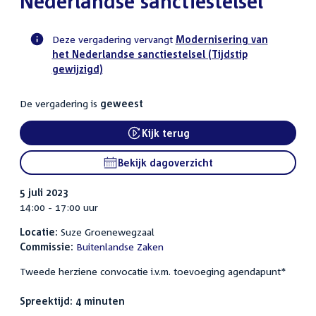
Nederlandse sanctiestelsel
Deze vergadering vervangt
Modernisering van
het Nederlandse sanctiestelsel (Tijdstip
Voortgangsstatus
gewijzigd)
commissie
activiteit
De vergadering is
geweest
Kijk terug
External link:
Bekijk dagoverzicht
5 juli 2023
14:00 - 17:00 uur
Locatie:
Suze Groenewegzaal
Commissie:
Buitenlandse Zaken
Tweede herziene convocatie i.v.m. toevoeging agendapunt*
Spreektijd: 4 minuten