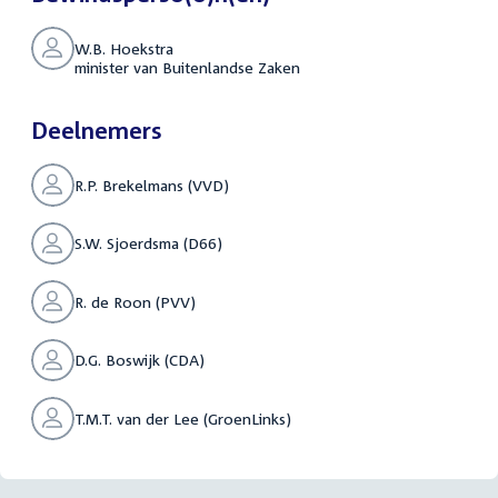
W.B. Hoekstra
minister van Buitenlandse Zaken
Deelnemers
R.P. Brekelmans (VVD)
S.W. Sjoerdsma (D66)
R. de Roon (PVV)
D.G. Boswijk (CDA)
T.M.T. van der Lee (GroenLinks)