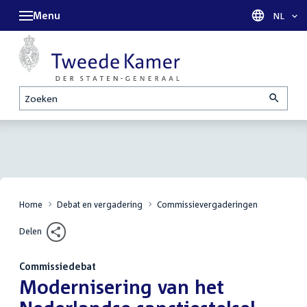
Menu
Taal sel
NL
Zoeken
Home
Debat en vergadering
Commissievergaderingen
Delen
Commissiedebat
:
Modernisering van het