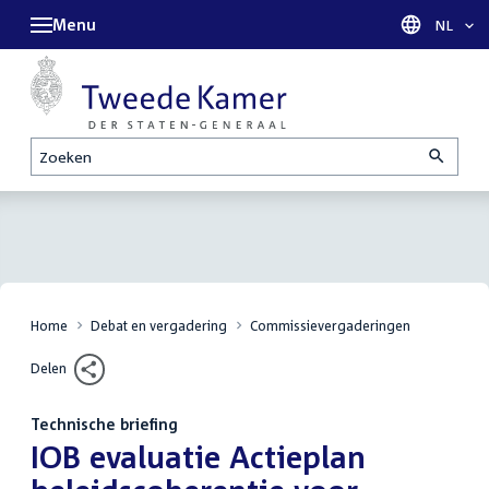
Menu
Taal sel
NL
Zoeken
Home
Debat en vergadering
Commissievergaderingen
Delen
Technische briefing
:
IOB evaluatie Actieplan