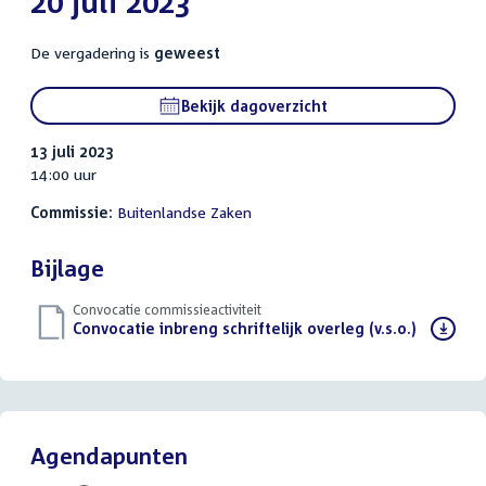
20 juli 2023
De vergadering is
geweest
Bekijk dagoverzicht
13 juli 2023
14:00 uur
Commissie:
Buitenlandse Zaken
Bijlage
Convocatie commissieactiviteit
Download
Convocatie inbreng schriftelijk overleg (v.s.o.)
(PDF)
bestand:
Agendapunten