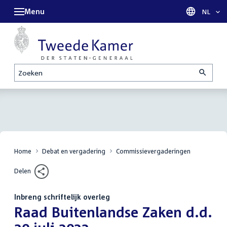
Menu
Taal sel
NL
Zoeken
Home
Debat en vergadering
Commissievergaderingen
Delen
Inbreng schriftelijk overleg
:
Raad Buitenlandse Zaken d.d.