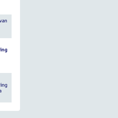
 van
ning
ding
a