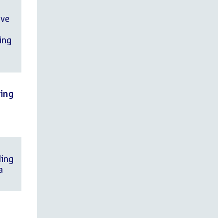
eve
ing
ning
ding
a