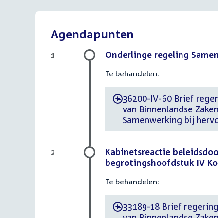
Agendapunten
Onderlinge regeling Same
1
Te behandelen:
36200-IV-60 Brief regeri
-
van Binnenlandse Zaken 
Samenwerking bij herv
Kabinetsreactie beleidsdoor
2
begrotingshoofdstuk IV Ko
Te behandelen:
33189-18 Brief regering
-
van Binnenlandse Zaken 