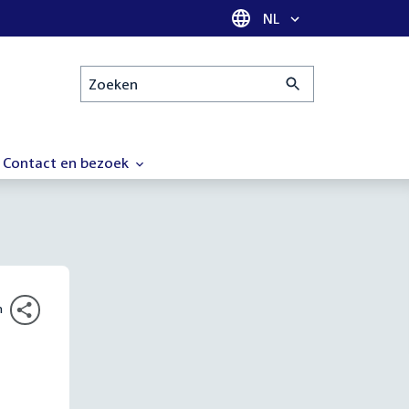
Taal selectie
NL
Zoeken
Contact en bezoek
n