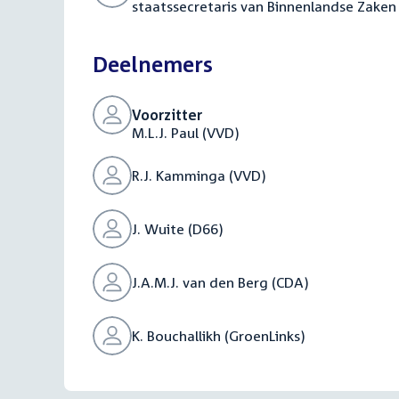
staatssecretaris van Binnenlandse Zaken 
Deelnemers
Voorzitter
M.L.J. Paul (VVD)
R.J. Kamminga (VVD)
J. Wuite (D66)
J.A.M.J. van den Berg (CDA)
K. Bouchallikh (GroenLinks)