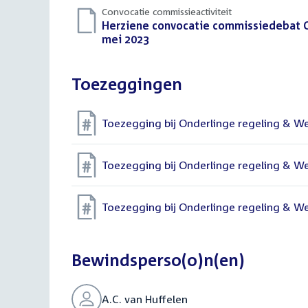
Convocatie commissieactiviteit
Download
Herziene convocatie commissiedebat O
bestand:
mei 2023
(PDF)
Toezeggingen
Toezegging bij Onderlinge regeling & 
Toezegging bij Onderlinge regeling & 
Toezegging bij Onderlinge regeling & 
Bewindsperso(o)n(en)
A.C. van Huffelen