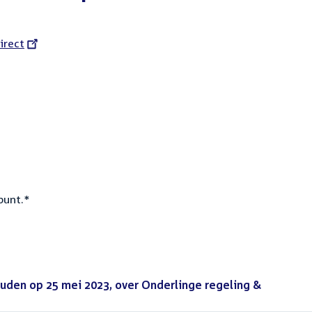
l
irect
punt.*
uden op 25 mei 2023, over Onderlinge regeling &