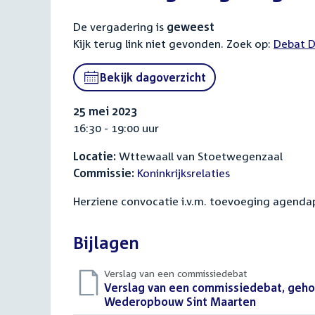
De vergadering is
geweest
Kijk terug link niet gevonden. Zoek op:
Externa
Debat D
link:
Bekijk dagoverzicht
25 mei 2023
16:30 - 19:00 uur
Locatie:
Wttewaall van Stoetwegenzaal
Commissie:
Koninkrijksrelaties
Herziene convocatie i.v.m. toevoeging agenda
Bijlagen
Verslag van een commissiedebat
Download
Verslag van een commissiedebat, geho
bestand:
Wederopbouw Sint Maarten
(PDF)