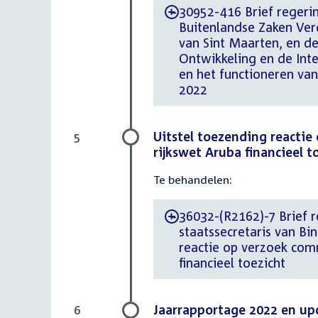
30952-416 Brief regerin
-
Buitenlandse Zaken Ver
van Sint Maarten, en d
Ontwikkeling en de Inte
en het functioneren van
2022
Uitstel toezending reactie
5
rijkswet Aruba financieel t
Te behandelen:
36032-(R2162)-7 Brief re
-
staatssecretaris van Bi
reactie op verzoek com
financieel toezicht
Jaarrapportage 2022 en u
6