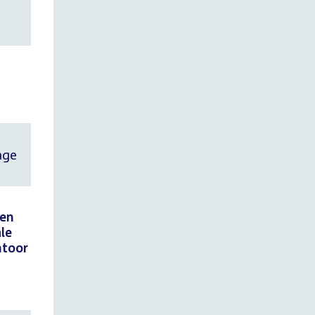
age
 en
le
ntoor