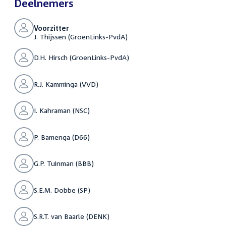
Deelnemers
Voorzitter
J. Thijssen (GroenLinks-PvdA)
D.H. Hirsch (GroenLinks-PvdA)
R.J. Kamminga (VVD)
I. Kahraman (NSC)
P. Bamenga (D66)
G.P. Tuinman (BBB)
S.E.M. Dobbe (SP)
S.R.T. van Baarle (DENK)