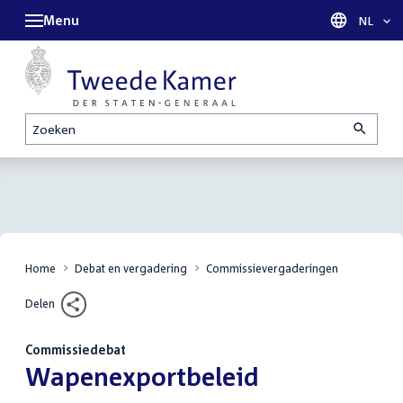
Menu
Taal sel
NL
Zoeken
Home
Debat en vergadering
Commissievergaderingen
Delen
Commissiedebat
:
Wapenexportbeleid