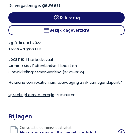
De vergadering is
geweest
Kijk terug
External link:
Bekijk dagoverzicht
29 februari 2024
16:00 - 19:00 uur
Locatie:
Thorbeckezaal
Commissie:
Buitenlandse Handel en
Ontwikkelingssamenwerking (2021-2024)
Herziene convocatie i.v.m. toevoeging zaak aan agendapunt.*
Spreektijd eerste termijn
: 4 minuten.
Bijlagen
Convocatie commissieactiviteit
Download
Herziene convocatie commissiedebat