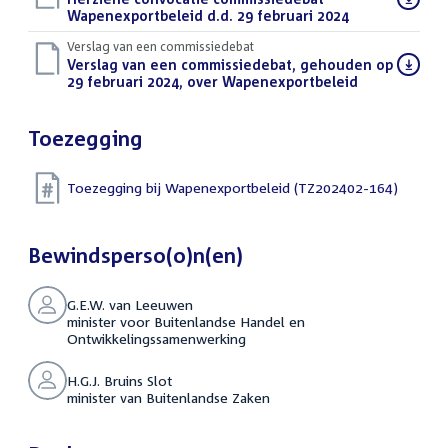
bestand:
Wapenexportbeleid d.d. 29 februari 2024
(PDF)
Verslag van een commissiedebat
Download
Verslag van een commissiedebat, gehouden op
bestand:
29 februari 2024, over Wapenexportbeleid
(PDF)
Toezegging
Toezegging bij Wapenexportbeleid (TZ202402-164)
Bewindsperso(o)n(en)
G.E.W. van Leeuwen
minister voor Buitenlandse Handel en
Ontwikkelingssamenwerking
H.G.J. Bruins Slot
minister van Buitenlandse Zaken