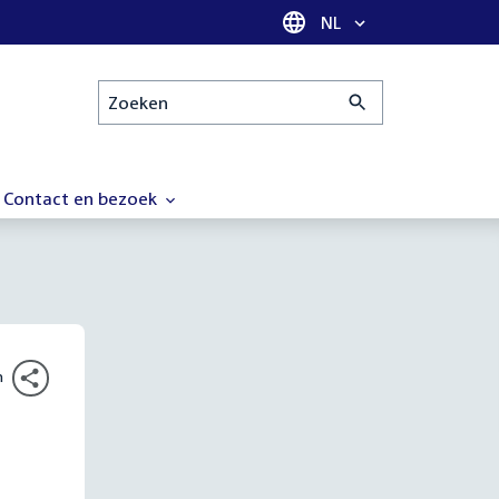
Taal selectie
NL
Zoeken
Contact en bezoek
n