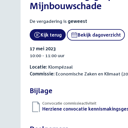
Mijnbouwschade
De vergadering is
geweest
Kijk terug
Bekijk dagoverzicht
17 mei 2023
10:00 - 11:00 uur
Locatie:
Klompézaal
Commissie:
Economische Zaken en Klimaat (2
Bijlage
Convocatie commissieactiviteit
Download
Herziene convocatie kennismakingsge
bestand: