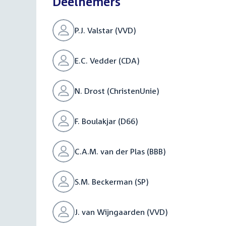
Deelnemers
P.J. Valstar (VVD)
E.C. Vedder (CDA)
N. Drost (ChristenUnie)
F. Boulakjar (D66)
C.A.M. van der Plas (BBB)
S.M. Beckerman (SP)
J. van Wijngaarden (VVD)