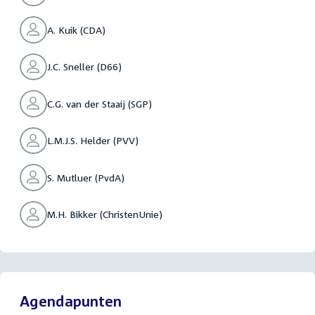
A. Kuik (CDA)
J.C. Sneller (D66)
C.G. van der Staaij (SGP)
L.M.J.S. Helder (PVV)
S. Mutluer (PvdA)
M.H. Bikker (ChristenUnie)
Agendapunten