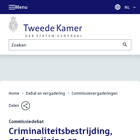
Menu
Taal sel
NL
Zoeken
Home
Debat en vergadering
Commissievergaderingen
Delen
Commissiedebat
:
Criminaliteitsbestrijding,