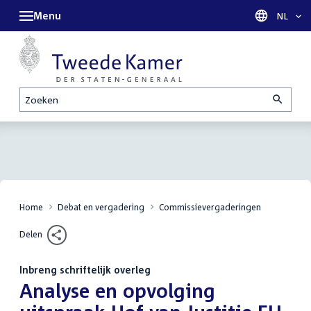
Menu
Taal sel
NL
Zoeken
Home
Debat en vergadering
Commissievergaderingen
Delen
Inbreng schriftelijk overleg
:
Analyse en opvolging