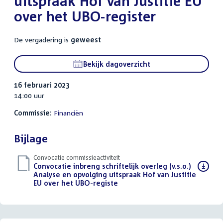
uitspraak Hof van Justitie EU
over het UBO-register
De vergadering is
geweest
Bekijk dagoverzicht
16 februari 2023
14:00 uur
Commissie:
Financiën
Bijlage
Convocatie commissieactiviteit
Download
Convocatie inbreng schriftelijk overleg (v.s.o.)
bestand:
Analyse en opvolging uitspraak Hof van Justitie
EU over het UBO-registe
(PDF)