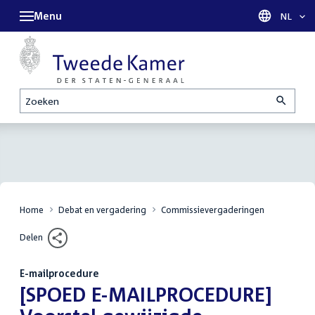
Menu
Taal sel
NL
Zoeken
Home
Debat en vergadering
Commissievergaderingen
Delen
E-mailprocedure
:
[SPOED E-MAILPROCEDURE]