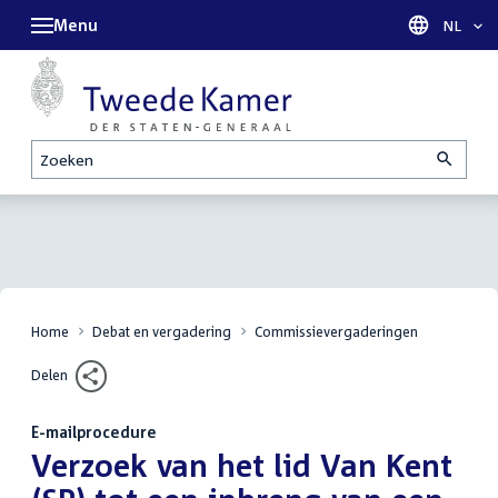
Menu
Taal sel
NL
Zoeken
Home
Debat en vergadering
Commissievergaderingen
Delen
E-mailprocedure
:
Verzoek van het lid Van Kent