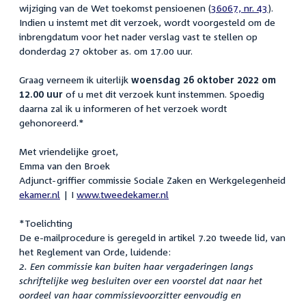
wijziging van de Wet toekomst pensioenen (
36067, nr. 43
).
Indien u instemt met dit verzoek, wordt voorgesteld om de
inbrengdatum voor het nader verslag vast te stellen op
donderdag 27 oktober as. om 17.00 uur.
Graag verneem ik uiterlijk
woensdag 26 oktober 2022 om
12.00 uur
of u met dit verzoek kunt instemmen. Spoedig
daarna zal ik u informeren of het verzoek wordt
gehonoreerd.*
Met vriendelijke groet,
Emma van den Broek
Adjunct-griffier commissie Sociale Zaken en Werkgelegenheid
ekamer.nl
| I
www.tweedekamer.nl
*Toelichting
De e-mailprocedure is geregeld in artikel 7.20 tweede lid, van
het Reglement van Orde, luidende:
2. Een commissie kan buiten haar vergaderingen langs
schriftelijke weg besluiten over een voorstel dat naar het
oordeel van haar commissievoorzitter eenvoudig en