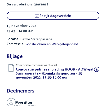
De vergadering is
geweest
Bekijk dagoverzicht
15 november 2022
13:45 - 14:00 uur
Locatie:
Petitie Statenpassage
Commissie:
Sociale Zaken en Werkgelegenheid
Bijlage
Convocatie commissieactiviteit
Download
Convocatie petitieaanbieding HOOB - AOW-gat
bestand:
Surinamers (ex-)Koninkrijksgenoten - 15
november 2022, 13.45-14.00 uur
(PDF)
Deelnemers
Voorzitter