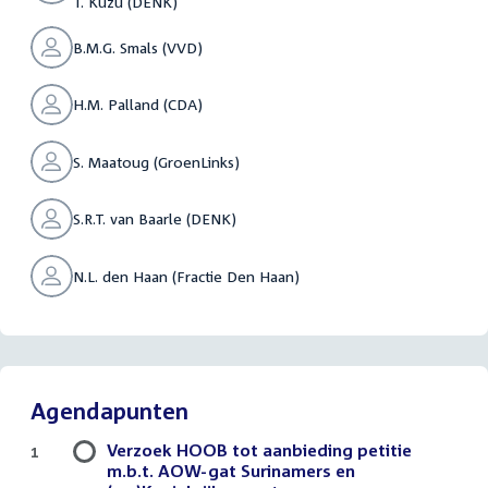
T. Kuzu (DENK)
B.M.G. Smals (VVD)
H.M. Palland (CDA)
S. Maatoug (GroenLinks)
S.R.T. van Baarle (DENK)
N.L. den Haan (Fractie Den Haan)
Agendapunten
Verzoek HOOB tot aanbieding petitie
1
m.b.t. AOW-gat Surinamers en