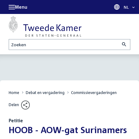
Menu
Taal sel
NL
Zoeken
Home
Debat en vergadering
Commissievergaderingen
Delen
Petitie
:
HOOB - AOW-gat Surinamers