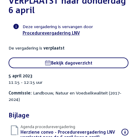
VERPLAATST naar donderdag
6 april
Deze vergadering is vervangen door
Procedurevergadering LNV
Voortgangsstatus
commissie
De vergadering is
verplaatst
activiteit
Bekijk dagoverzicht
5 april 2023
11:15 - 12:15 uur
Commissie:
Landbouw, Natuur en Voedselkwaliteit (2017-
2024)
Bijlage
Agenda procedurevergadering
Download
Herziene convo - Procedurevergadering LNV