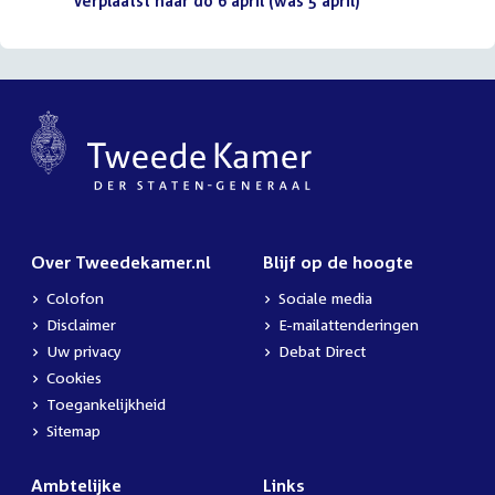
bestand:
verplaatst naar do 6 april (was 5 april)
(PDF)
Over Tweedekamer.nl
Blijf op de hoogte
Colofon
Sociale media
Disclaimer
E-mailattenderingen
Uw privacy
Debat Direct
Cookies
Toegankelijkheid
Sitemap
Ambtelijke
Links