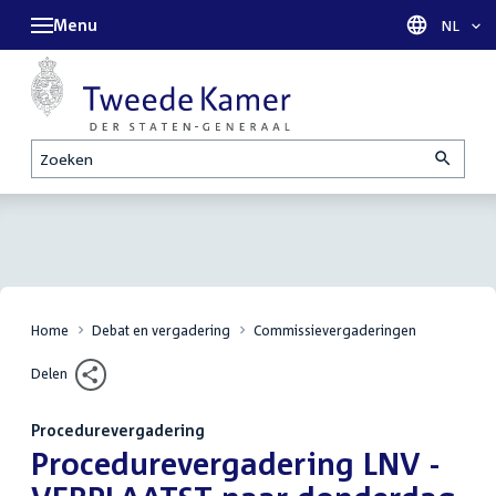
Menu
Taal sel
NL
Zoeken
Home
Debat en vergadering
Commissievergaderingen
Delen
Procedurevergadering
:
Procedurevergadering LNV -