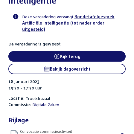
Intelligentie
Deze vergadering vervangt
Rondetafelgesprek
Artificiële Intelligentie (tot nader order
Voortgangsstatus
uitgesteld)
commissie
activiteit
De vergadering is
geweest
Kijk terug
External link:
Bekijk dagoverzicht
18 januari 2023
15:30 - 17:30 uur
Locatie:
Troelstrazaal
Commissie:
Digitale Zaken
Bijlage
Convocatie commissieactiviteit