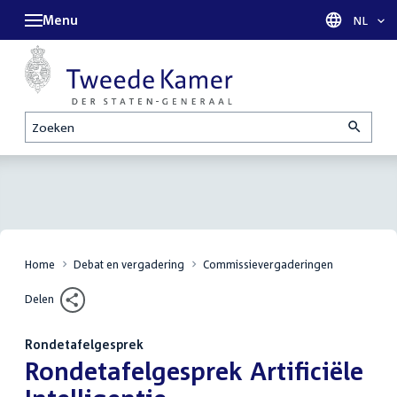
Menu
Taal sel
NL
Zoeken
Home
Debat en vergadering
Commissievergaderingen
Delen
Rondetafelgesprek
:
Rondetafelgesprek Artificiële