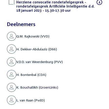
Download
Herziene convocatie rondetafelgesprek -
bestand:
rondetafelgesprek Artificiële Intelligentie d.d.
18 januari 2023 - 15.30-17.30 uur
(PDF)
Deelnemers
Q.M. Rajkowski (VVD)
H. Dekker-Abdulaziz (D66)
V.D.D. van Weerdenburg (PVV)
H. Bontenbal (CDA)
K. Bouchallikh (GroenLinks)
L. van Raan (PvdD)