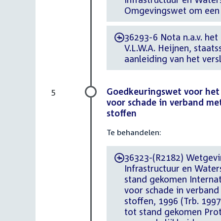
Omgevingswet om een om
36293-6 Nota n.a.v. het
-
V.L.W.A. Heijnen, staat
aanleiding van het vers
Goedkeuringswet voor het 
5
voor schade in verband met 
stoffen
Te behandelen:
36323-(R2182) Wetgeving
-
Infrastructuur en Wate
stand gekomen Internat
voor schade in verband 
stoffen, 1996 (Trb. 199
tot stand gekomen Proto