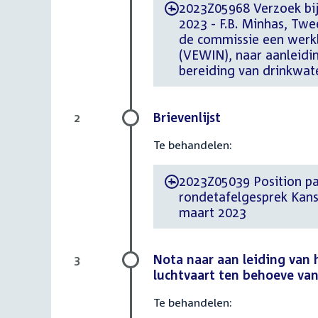
2023Z05968 Verzoek bij
-
2023 - F.B. Minhas, Tw
de commissie een werk
(VEWIN), naar aanleidi
bereiding van drinkwate
Brievenlijst
2
Te behandelen:
2023Z05039 Position paper d.d. 23 ma
-
rondetafelgesprek Kans
maart 2023
Nota naar aan leiding van 
3
luchtvaart ten behoeve van
Te behandelen: