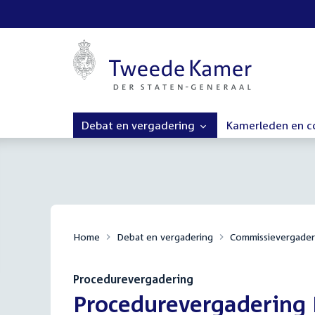
Debat en vergadering
Kamerleden en 
Home
Debat en vergadering
Commissievergader
Procedurevergadering
:
Procedurevergadering I