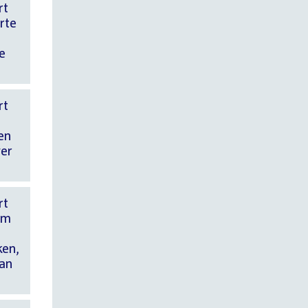
rt
rte
e
rt
en
ver
rt
om
ken,
van