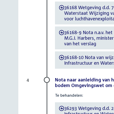
36168 Wetgeving d.d. 7 j
-
Waterstaat Wijziging v
voor luchthavenexploit
36168-9 Nota n.a.v. het
-
M.G.J. Harbers, ministe
van het verslag
36168-10 Nota van wijzi
-
Infrastructuur en Water
Nota naar aanleiding van h
4
bodem Omgevingswet om een
Te behandelen:
36293 Wetgeving d.d. 26
-
Infrastructuur en Wate