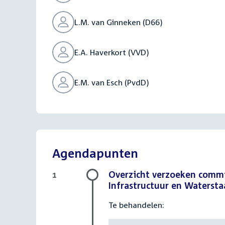
L.M. van Ginneken (D66)
E.A. Haverkort (VVD)
E.M. van Esch (PvdD)
Agendapunten
Overzicht verzoeken commi
1
Infrastructuur en Watersta
Te behandelen: