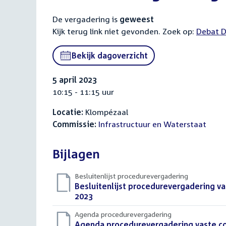
De vergadering is
geweest
Kijk terug link niet gevonden. Zoek op:
Externa
Debat D
link:
Bekijk dagoverzicht
5 april 2023
10:15 - 11:15 uur
Locatie:
Klompézaal
Commissie:
Infrastructuur en Waterstaat
Bijlagen
Besluitenlijst procedurevergadering
Download
Besluitenlijst procedurevergadering va
bestand:
2023
(PDF)
Agenda procedurevergadering
Download
Agenda procedurevergadering vaste com