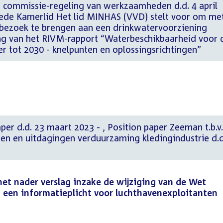
 commissie-regeling van werkzaamheden d.d. 4 april
eede Kamerlid Het lid MINHAS (VVD) stelt voor om me
bezoek te brengen aan een drinkwatervoorziening
ng van het RIVM-rapport “Waterbeschikbaarheid voor 
r tot 2030 - knelpunten en oplossingsrichtingen”
art 2023 - , Position paper Zeeman t.b.v.
en en uitdagingen verduurzaming kledingindustrie d.d
het nader verslag inzake de wijziging van de Wet
 een informatieplicht voor luchthavenexploitanten