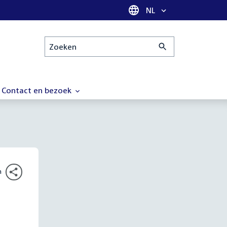
Taal selectie
NL
Zoeken
Contact en bezoek
n