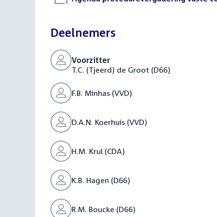
bestand:
Deelnemers
Voorzitter
T.C. (Tjeerd) de Groot (D66)
F.B. Minhas (VVD)
D.A.N. Koerhuis (VVD)
H.M. Krul (CDA)
K.B. Hagen (D66)
R.M. Boucke (D66)