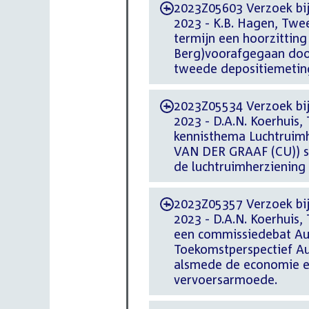
2023Z05603 Verzoek bi
-
2023 - K.B. Hagen, Twe
termijn een hoorzitting
Berg)voorafgegaan door
tweede depositiemetin
2023Z05534 Verzoek bi
-
2023 - D.A.N. Koerhuis
kennisthema Luchtruim
VAN DER GRAAF (CU)) st
de luchtruimherziening
2023Z05357 Verzoek bi
-
2023 - D.A.N. Koerhuis
een commissiedebat Au
Toekomstperspectief Au
alsmede de economie en
vervoersarmoede.