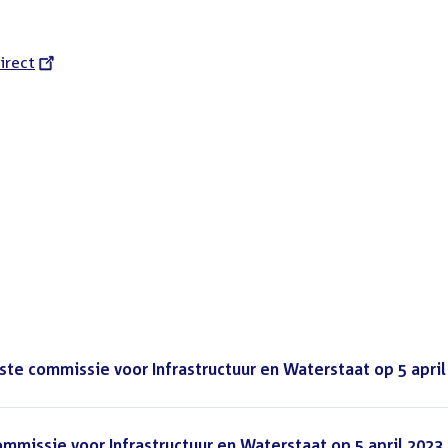
l
irect
ste commissie voor Infrastructuur en Waterstaat op 5 april
missie voor Infrastructuur en Waterstaat op 5 april 2023