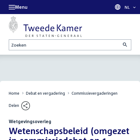
Menu
Taal sel
NL
Zoeken
Home
Debat en vergadering
Commissievergaderingen
Delen
Wetgevingsoverleg
:
Wetenschapsbeleid (omgezet