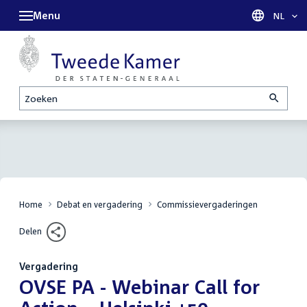
Menu
Taal sel
NL
Zoeken
Home
Debat en vergadering
Commissievergaderingen
Delen
Vergadering
:
OVSE PA - Webinar Call for