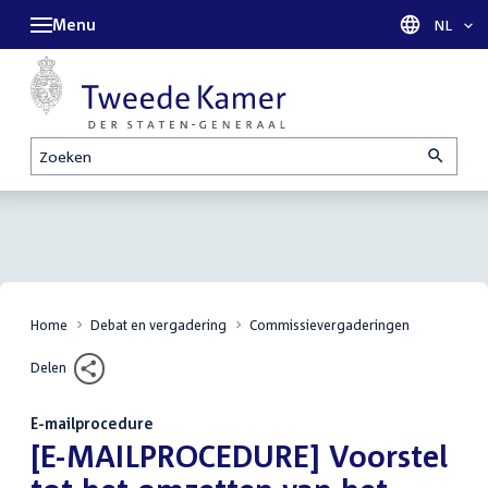
Menu
Taal sel
NL
Zoeken
Home
Debat en vergadering
Commissievergaderingen
Delen
E-mailprocedure
:
[E-MAILPROCEDURE] Voorstel