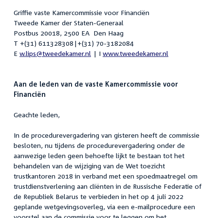
Griffie vaste Kamercommissie voor Financiën
Tweede Kamer der Staten-Generaal
Postbus 20018, 2500 EA Den Haag
T +(31) 611328308|+(31) 70-3182084
E
w.lips@tweedekamer.nl
| I
www.tweedekamer.nl
Aan de leden van de vaste Kamercommissie voor
Financiën
Geachte leden,
In de procedurevergadering van gisteren heeft de commissie
besloten, nu tijdens de procedurevergadering onder de
aanwezige leden geen behoefte lijkt te bestaan tot het
behandelen van de wijziging van de Wet toezicht
trustkantoren 2018 in verband met een spoedmaatregel om
trustdienstverlening aan cliënten in de Russische Federatie of
de Republiek Belarus te verbieden in het op 4 juli 2022
geplande wetgevingsoverleg, via een e-mailprocedure een
voorstel aan de commissie voor te leggen om het