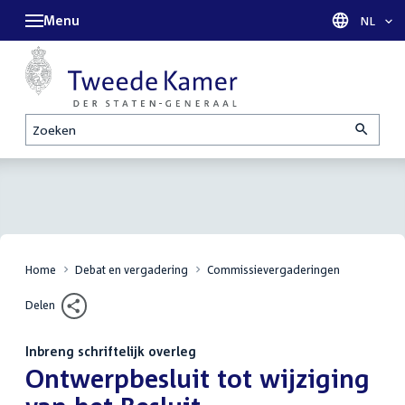
Menu
Taal sel
NL
Zoeken
Home
Debat en vergadering
Commissievergaderingen
Delen
Inbreng schriftelijk overleg
:
Ontwerpbesluit tot wijziging