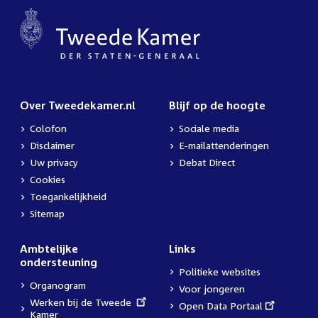
Over Tweedekamer.nl
Blijf op de hoogte
Colofon
Sociale media
Disclaimer
E-mailattenderingen
Uw privacy
Debat Direct
Cookies
Toegankelijkheid
Sitemap
Ambtelijke
Links
ondersteuning
Politieke websites
Organogram
Voor jongeren
External
Werken bij de Tweede
External
Open Data Portaal
link:
Kamer
link: