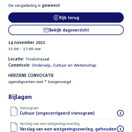
De vergadering is
geweest
Kijk terug
External link:
Bekijk dagoverzicht
14 november 2022
11:00 - 17:00 uur
Locatie:
Troelstrazaal
Commissie:
Onderwijs, Cultuur en Wetenschap
HERZIENE CONVOCATIE
agendapunten met * toegevoegd
Bijlagen
Stenogram
Download
Cultuur (ongecorrigeerd stenogram)
(DOCX)
bestand:
Verslag van een wetgevingsoverleg
Download
Verslag van een wetgevingsoverleg, gehouden