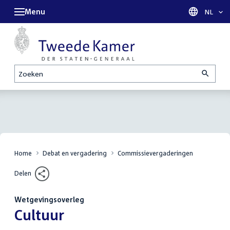
Menu
Taal sel
NL
Zoeken
Home
Debat en vergadering
Commissievergaderingen
Delen
Wetgevingsoverleg
:
Cultuur