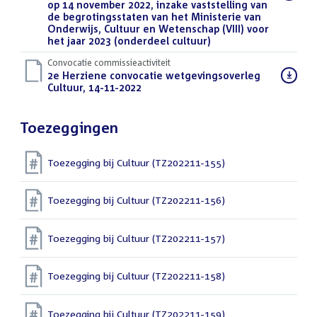
bestand:
op 14 november 2022, inzake vaststelling van
de begrotingsstaten van het Ministerie van
Onderwijs, Cultuur en Wetenschap (VIII) voor
het jaar 2023 (onderdeel cultuur)
(PDF)
Convocatie commissieactiviteit
Download
2e Herziene convocatie wetgevingsoverleg
bestand:
Cultuur, 14-11-2022
(PDF)
Toezeggingen
Toezegging bij Cultuur (TZ202211-155)
Toezegging bij Cultuur (TZ202211-156)
Toezegging bij Cultuur (TZ202211-157)
Toezegging bij Cultuur (TZ202211-158)
Toezegging bij Cultuur (TZ202211-159)