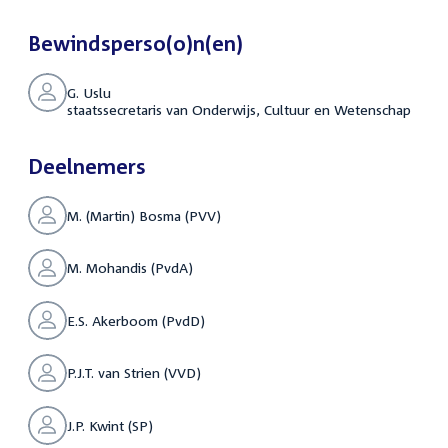
Bewindsperso(o)n(en)
G. Uslu
staatssecretaris van Onderwijs, Cultuur en Wetenschap
Deelnemers
M. (Martin) Bosma (PVV)
M. Mohandis (PvdA)
E.S. Akerboom (PvdD)
P.J.T. van Strien (VVD)
J.P. Kwint (SP)