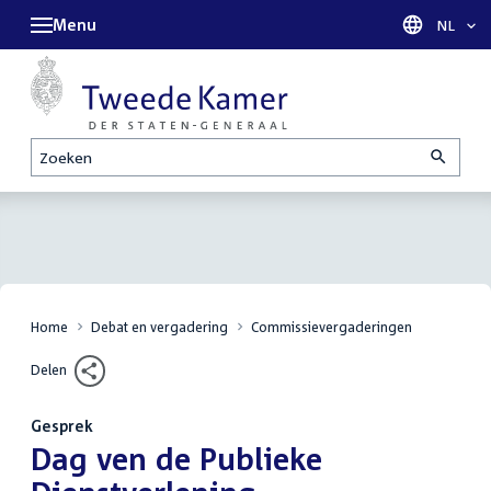
Menu
Taal sel
NL
Zoeken
Home
Debat en vergadering
Commissievergaderingen
Delen
Gesprek
:
Dag ven de Publieke