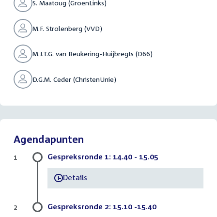
S. Maatoug (GroenLinks)
M.F. Strolenberg (VVD)
M.J.T.G. van Beukering-Huijbregts (D66)
D.G.M. Ceder (ChristenUnie)
Agendapunten
Gespreksronde 1: 14.40 - 15.05
1
Details
-
Gespreksronde 2: 15.10 -15.40
2