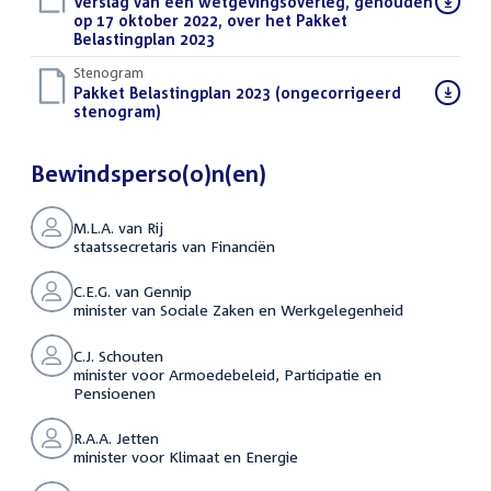
Download
Verslag van een wetgevingsoverleg, gehouden
bestand:
op 17 oktober 2022, over het Pakket
Belastingplan 2023
(PDF)
Stenogram
Download
Pakket Belastingplan 2023 (ongecorrigeerd
bestand:
stenogram)
(DOCX)
Bewindsperso(o)n(en)
M.L.A. van Rij
staatssecretaris van Financiën
C.E.G. van Gennip
minister van Sociale Zaken en Werkgelegenheid
C.J. Schouten
minister voor Armoedebeleid, Participatie en
Pensioenen
R.A.A. Jetten
minister voor Klimaat en Energie