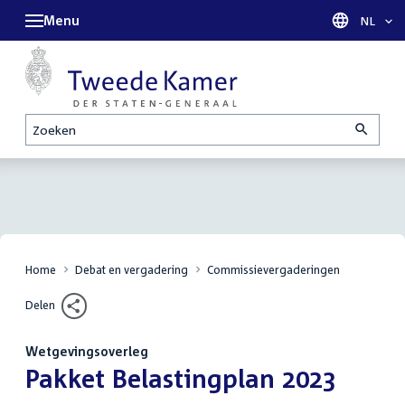
Menu
Taal sel
NL
Zoeken
Home
Debat en vergadering
Commissievergaderingen
Delen
Wetgevingsoverleg
:
Pakket Belastingplan 2023