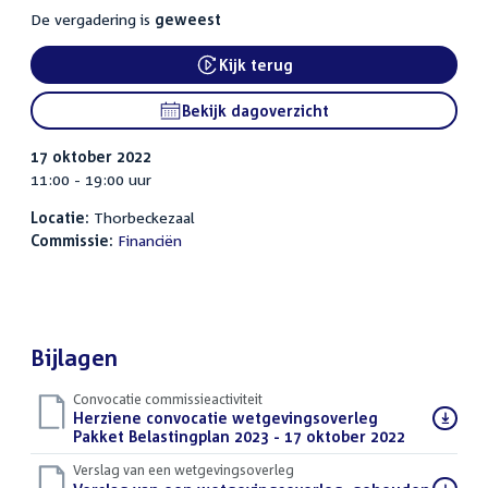
De vergadering is
geweest
Kijk terug
External link:
Bekijk dagoverzicht
17 oktober 2022
11:00 - 19:00 uur
Locatie:
Thorbeckezaal
Commissie:
Financiën
Bijlagen
Convocatie commissieactiviteit
Download
Herziene convocatie wetgevingsoverleg
bestand:
Pakket Belastingplan 2023 - 17 oktober 2022
(PDF)
Verslag van een wetgevingsoverleg