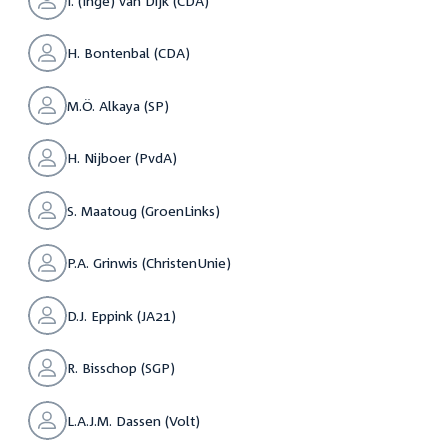
I. (Inge) van Dijk (CDA)
H. Bontenbal (CDA)
M.Ö. Alkaya (SP)
H. Nijboer (PvdA)
S. Maatoug (GroenLinks)
P.A. Grinwis (ChristenUnie)
D.J. Eppink (JA21)
R. Bisschop (SGP)
L.A.J.M. Dassen (Volt)