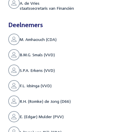
A. de Vries
staatssecretaris van Financiën
Deelnemers
M. Amhaouch (CDA)
B.M.G. Smals (VVD)
S.P.A. Erkens (VVD)
F.L. Idsinga (VVD)
R.H. (Romke) de Jong (D66)
E. (Edgar) Mulder (PVV)