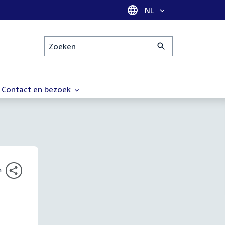
Taal selectie
NL
Zoeken
Contact en bezoek
n