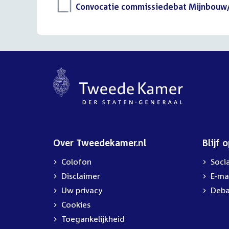
Download
Convocatie commissiedebat Mijnbouw/
bestand:
Over Tweedekamer.nl
Blijf 
Colofon
Soci
Disclaimer
E-ma
Uw privacy
Deba
Cookies
Toegankelijkheid