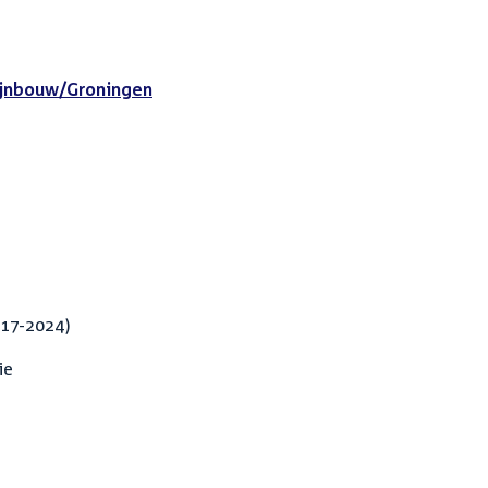
jnbouw/Groningen
017-2024)
ie