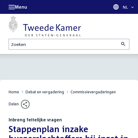
Menu
Taal sel
NL
Zoeken
Home
Debat en vergadering
Commissievergaderingen
Delen
Inbreng feitelijke vragen
:
Stappenplan inzake