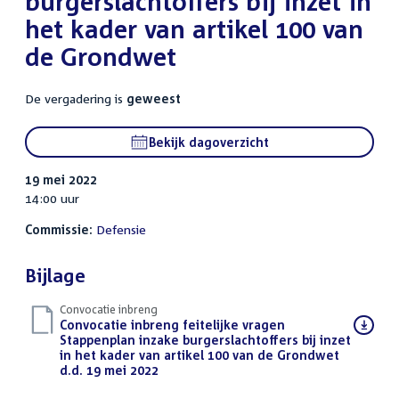
burgerslachtoffers bij inzet in
het kader van artikel 100 van
de Grondwet
De vergadering is
geweest
Bekijk dagoverzicht
19 mei 2022
14:00 uur
Commissie:
Defensie
Bijlage
Convocatie inbreng
Download
Convocatie inbreng feitelijke vragen
bestand:
Stappenplan inzake burgerslachtoffers bij inzet
in het kader van artikel 100 van de Grondwet
d.d. 19 mei 2022
(PDF)