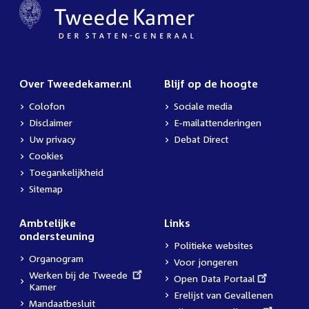
Over Tweedekamer.nl
Blijf op de hoogte
Colofon
Sociale media
Disclaimer
E-mailattenderingen
Uw privacy
Debat Direct
Cookies
Toegankelijkheid
Sitemap
Ambtelijke
Links
ondersteuning
Politieke websites
Organogram
Voor jongeren
External
Werken bij de Tweede
External
Open Data Portaal
link:
Kamer
link:
Erelijst van Gevallenen
Mandaatbesluit