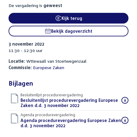
De vergadering is
geweest
Kijk terug
External link:
Bekijk dagoverzicht
3 november 2022
11:30 - 12:30 uur
Locatie:
Wttewaall van Stoetwegenzaal
Commissie:
Europese Zaken
Bijlagen
Besluitenlijst procedurevergadering
Download
Besluitenlijst procedurevergadering Europese
bestand:
Zaken d.d. 3 november 2022
(PDF)
Agenda procedurevergadering
Download
Agenda procedurevergadering Europese Zaken
bestand:
d.d. 3 november 2022
(PDF)