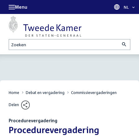
Menu
Taal sel
NL
Zoeken
Home
Debat en vergadering
Commissievergaderingen
Delen
Procedurevergadering
:
Procedurevergadering