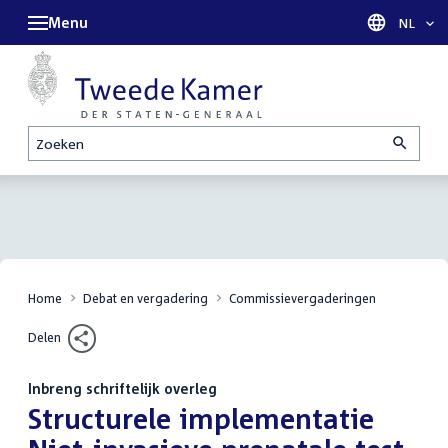
Menu
Taal sel
NL
Zoeken
Home
Debat en vergadering
Commissievergaderingen
Delen
Inbreng schriftelijk overleg
:
Structurele implementatie