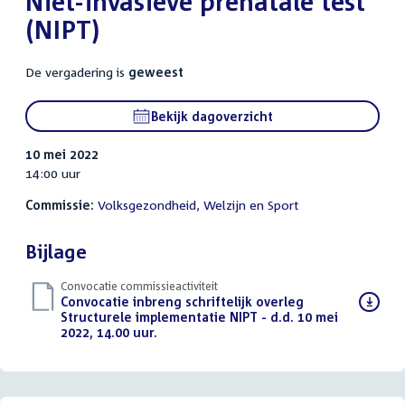
Niet-invasieve prenatale test
(NIPT)
De vergadering is
geweest
Bekijk dagoverzicht
10 mei 2022
14:00 uur
Commissie:
Volksgezondheid, Welzijn en Sport
Bijlage
Convocatie commissieactiviteit
Download
Convocatie inbreng schriftelijk overleg
bestand:
Structurele implementatie NIPT - d.d. 10 mei
2022, 14.00 uur.
(PDF)