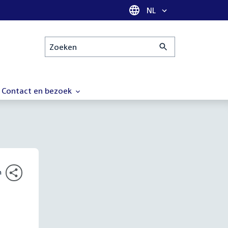
Taal selectie
NL
Zoeken
Contact en bezoek
n