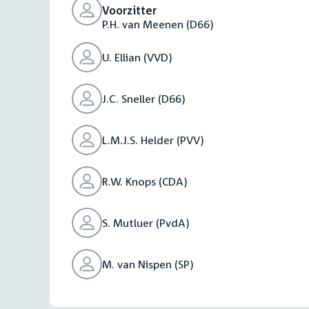
Voorzitter
P.H. van Meenen (D66)
U. Ellian (VVD)
J.C. Sneller (D66)
L.M.J.S. Helder (PVV)
R.W. Knops (CDA)
S. Mutluer (PvdA)
M. van Nispen (SP)