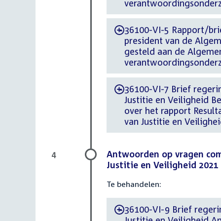
verantwoordingsonderzoe
36100-VI-5 Rapport/brie
-
president van de Alge
gesteld aan de Algemen
verantwoordingsonderzoe
36100-VI-7 Brief regerin
-
Justitie en Veiligheid 
over het rapport Resul
van Justitie en Veilighe
Antwoorden op vragen commi
4
Justitie en Veiligheid 2021
Te behandelen:
36100-VI-9 Brief regerin
-
Justitie en Veiligheid 