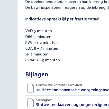
De deelnemende leden leveren hun inbreng in t
De bewindspersonen reageren op de inbreng (in
Indicatieve spreektijd per fractie totaal:
VVD 5 minuten
D66 5 minuten
PVV 9 + 2 minuten
CDA 8 + 4 minuten
SP 7 minuten
PvdA 8 + 3 minuten
Bijlagen
Convocatie commissieactiviteit
Download
2e Herziene convocatie wetgevingsover
bestand:
Stenogram
Download
Slotwet en Jaarverslag (ongecorrigeer