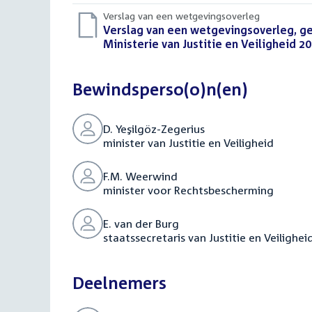
bestand:
Verslag van een wetgevingsoverleg
Download
Verslag van een wetgevingsoverleg, geh
bestand:
Ministerie van Justitie en Veiligheid 2
Bewindsperso(o)n(en)
D. Yeşilgöz-Zegerius
minister van Justitie en Veiligheid
F.M. Weerwind
minister voor Rechtsbescherming
E. van der Burg
staatssecretaris van Justitie en Veilighei
Deelnemers