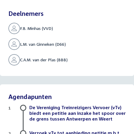
Deelnemers
F.B. Minhas (VVD)
L.M. van Ginneken (D66)
C.A.M. van der Plas (BBB)
Agendapunten
De Vereniging Treinreizigers Vervoer (vTv)
1
biedt een petitie aan inzake het spoor over
de grens tussen Antwerpen en Weert
Verzoek vTv tot aanbieding petitie m.b.t.
2