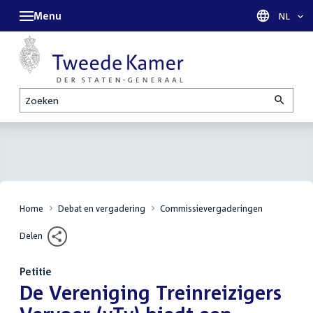
Menu
Taal sel
NL
Zoeken
Home
Debat en vergadering
Commissievergaderingen
Delen
Petitie
:
De Vereniging Treinreizigers