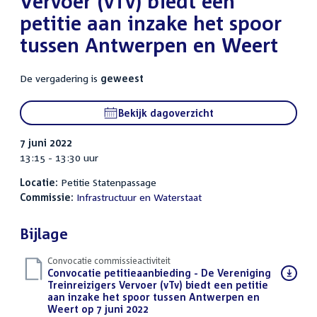
Vervoer (vTv) biedt een
petitie aan inzake het spoor
tussen Antwerpen en Weert
De vergadering is
geweest
Bekijk dagoverzicht
7 juni 2022
13:15 - 13:30 uur
Locatie:
Petitie Statenpassage
Commissie:
Infrastructuur en Waterstaat
Bijlage
Convocatie commissieactiviteit
Download
Convocatie petitieaanbieding - De Vereniging
bestand:
Treinreizigers Vervoer (vTv) biedt een petitie
aan inzake het spoor tussen Antwerpen en
Weert op 7 juni 2022
(PDF)