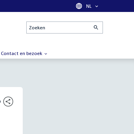
Taal selectie
NL
Zoeken
Contact en bezoek
n