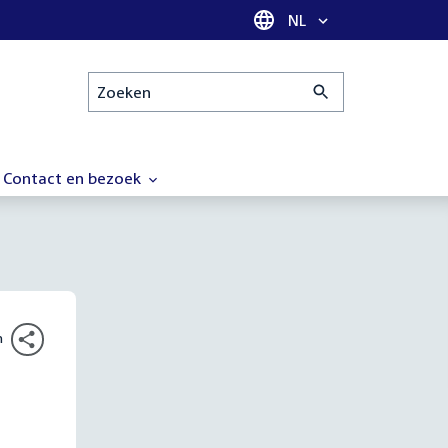
Taal selectie
NL
Zoeken
Contact en bezoek
n